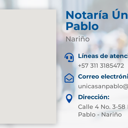
Notaría Ún
Pablo
Nariño
Líneas de atenc

+57 311 3185472
Correo electrón

unicasanpablo@
Dirección:

Calle 4 No. 3-58
Pablo - Nariño