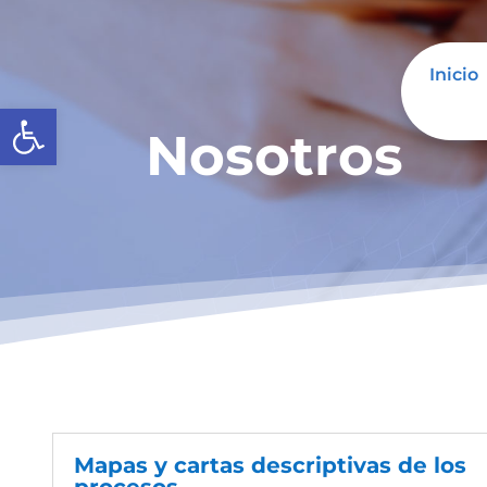
Inicio
Abrir barra de herramientas
Nosotros
Mapas y cartas descriptivas de los
procesos