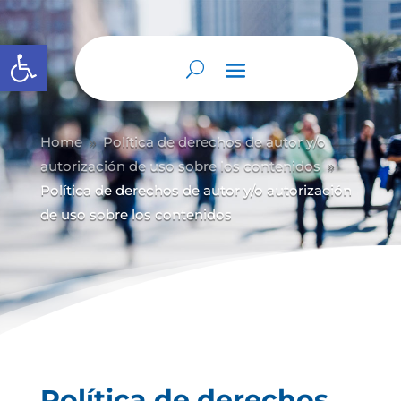
Abrir barra de herramientas
Home
Política de derechos de autor y/
o
9
autorización de uso sobre los contenidos
9
Política de derechos de autor y/o autorización
de uso sobre los contenidos
Política de derechos