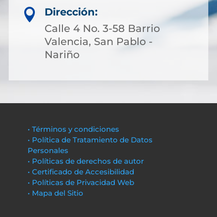
Dirección:

Calle 4 No. 3-58 Barrio
Valencia, San Pablo -
Nariño
• Términos y condiciones
• Política de Tratamiento de Datos
Personales
• Políticas de derechos de autor
• Certificado de Accesibilidad
• Políticas de Privacidad Web
• Mapa del Sitio