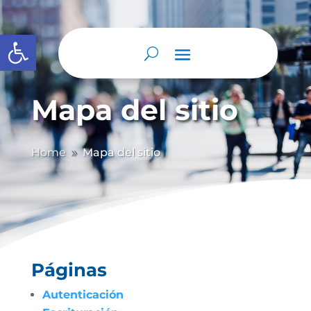
Abrir barra de herramientas
Mapa del sitio
Home
Mapa del sitio
9
Páginas
Autenticación