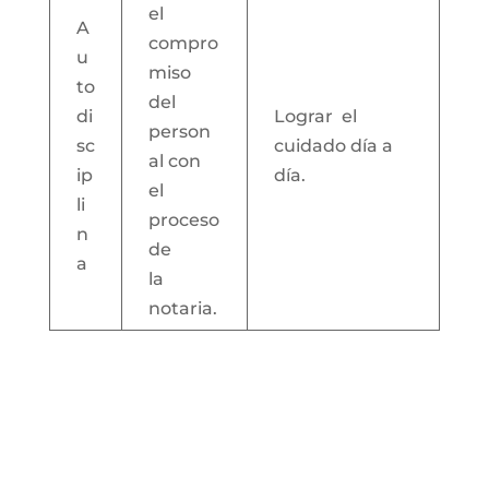
el
A
compro
u
miso
to
del
di
Lograr el
person
sc
cuidado día a
al con
ip
día.
el
li
proceso
n
de
a
la
notaria.