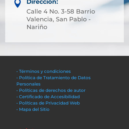
Dirección:

Calle 4 No. 3-58 Barrio
Valencia, San Pablo -
Nariño
• Términos y condiciones
• Política de Tratamiento de Datos
Personales
• Políticas de derechos de autor
• Certificado de Accesibilidad
• Políticas de Privacidad Web
• Mapa del Sitio