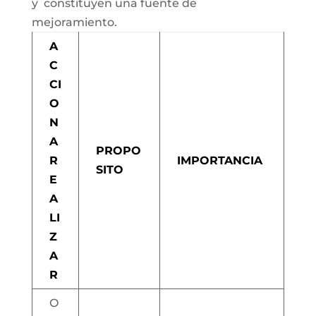
y constituyen una fuente de
mejoramiento.
A
C
CI
O
N
A
PROPO
R
IMPORTANCIA
SITO
E
A
LI
Z
A
R
O