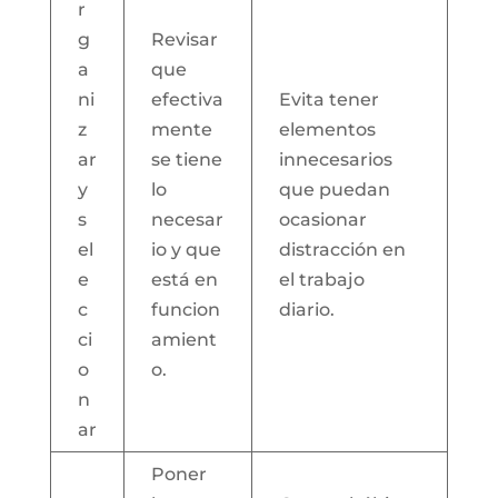
r
g
Revisar
a
que
ni
efectiva
Evita tener
z
mente
elementos
ar
se tiene
innecesarios
y
lo
que puedan
s
necesar
ocasionar
el
io y que
distracción en
e
está en
el trabajo
c
funcion
diario.
ci
amient
o
o.
n
ar
Poner