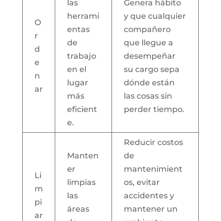
las
Genera hábito
herrami
y que cualquier
O
entas
compañero
r
de
que llegue a
d
trabajo
desempeñar
e
en el
su cargo sepa
n
lugar
dónde están
ar
más
las cosas sin
eficient
perder tiempo.
e.
Reducir costos
Manten
de
er
mantenimient
Li
limpias
os, evitar
m
las
accidentes y
pi
áreas
mantener un
ar