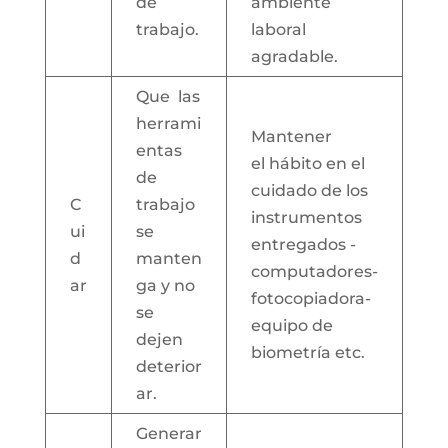
de
ambiente
trabajo.
laboral
agradable.
Que las
herrami
Mantener
entas
el hábito en el
de
cuidado de los
C
trabajo
instrumentos
ui
se
entregados -
d
manten
computadores-
ar
ga y no
fotocopiadora-
se
equipo de
dejen
biometría etc.
deterior
ar.
Generar