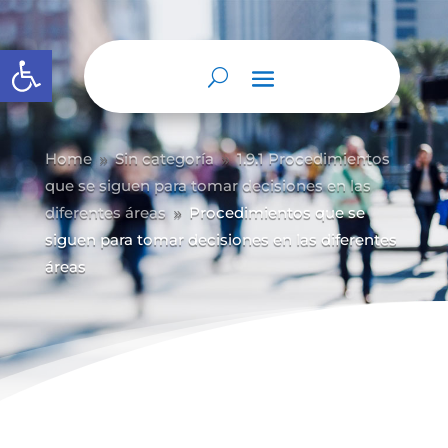
Abrir barra de herramientas
Home
Sin categoría
1.9.1 Procedimientos
9
9
que se siguen para tomar decisiones en las
diferentes áreas
Procedimientos que se
9
siguen para tomar decisiones en las diferentes
áreas