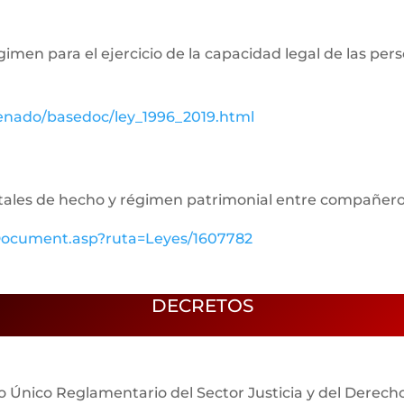
égimen para el ejercicio de la capacidad legal de las p
senado/basedoc/ley_1996_2019.html
aritales de hecho y régimen patrimonial entre compañe
ewDocument.asp?ruta=Leyes/1607782
DECRETOS
o Único Reglamentario del Sector Justicia y del Derech