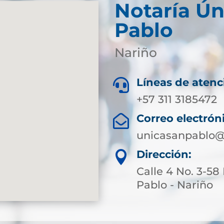
Notaría Ún
Pablo
Nariño
Líneas de atenc

+57 311 3185472
Correo electrón

unicasanpablo@
Dirección:

Calle 4 No. 3-58
Pablo - Nariño