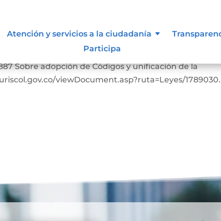
Atención y servicios a la ciudadanía
Transparen
Participa
ia. https://www.suin-juriscol.gov.co/viewDocument.asp
887 Sobre adopción de Códigos y unificación de la
-juriscol.gov.co/viewDocument.asp?ruta=Leyes/1789030..