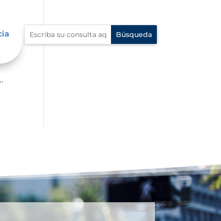
cia
?
.