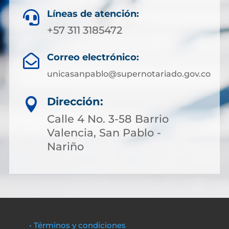
Líneas de atención:

+57 311 3185472
Correo electrónico:

unicasanpablo@supernotariado.gov.co
Dirección:

Calle 4 No. 3-58 Barrio
Valencia, San Pablo -
Nariño
• Términos y condiciones