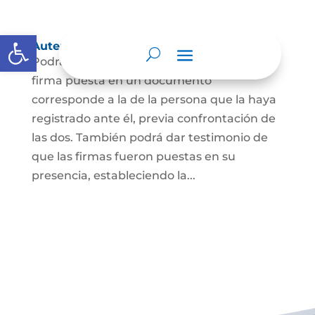
Abrir barra de herramientas
Autenticación de Firma
Podrá dar testimonio escrito de que la
firma puesta en un documento
corresponde a la de la persona que la haya
registrado ante él, previa confrontación de
las dos. También podrá dar testimonio de
que las firmas fueron puestas en su
presencia, estableciendo la...