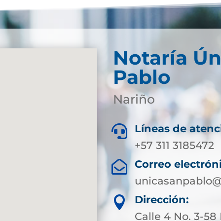
Notaría Ún
Pablo
Nariño
Líneas de atenc

+57 311 3185472
Correo electrón

unicasanpablo@
Dirección:

Calle 4 No. 3-58