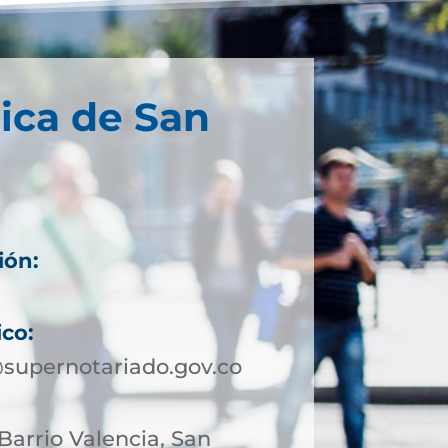
ica de San
ión:
ico:
supernotariado.gov.co
 Barrio Valencia, San