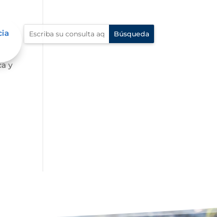
cia
o a
ca y