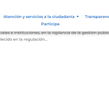
Atención y servicios a la ciudadanía
Transparen
Participa
ber de los ciudadanos a participar, de manera individual 
ales e instituciones, en la vigilancia de la gestión públi
ecido en la regulación...