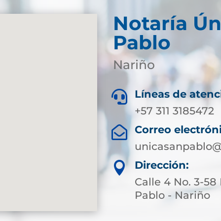
Notaría Ún
Pablo
Nariño
Líneas de atenc

+57 311 3185472
Correo electrón

unicasanpablo@
Dirección:

Calle 4 No. 3-58
Pablo - Nariño