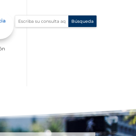
cia
ión