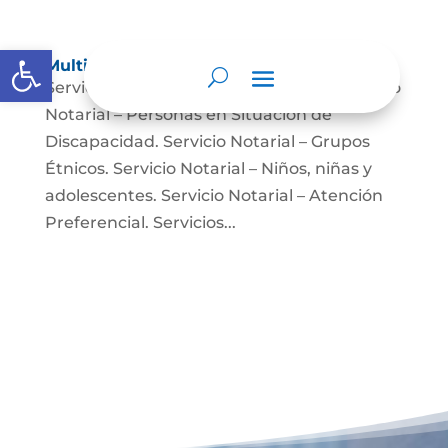
Abrir barra de herramientas
Multimedia
Servicio Notarial – Fuerzas Militares. Servicio
Notarial – Personas en Situación de
Discapacidad. Servicio Notarial – Grupos
Étnicos. Servicio Notarial – Niños, niñas y
adolescentes. Servicio Notarial – Atención
Preferencial. Servicios...