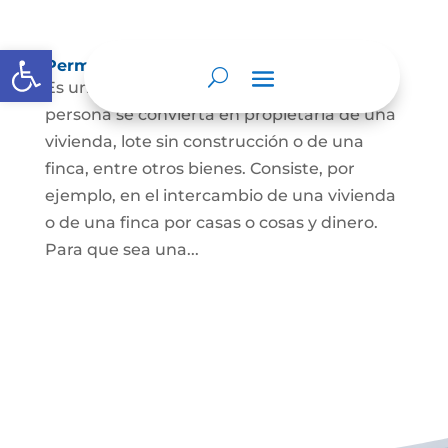
Abrir barra de herramientas
Permuta de Inmuebles
Es uno de los contratos para que una
persona se convierta en propietaria de una
vivienda, lote sin construcción o de una
finca, entre otros bienes. Consiste, por
ejemplo, en el intercambio de una vivienda
o de una finca por casas o cosas y dinero.
Para que sea una...