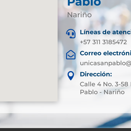
Pablo
Nariño
Líneas de atenc

+57 311 3185472
Correo electrón

unicasanpablo@
Dirección:

Calle 4 No. 3-58
Pablo - Nariño