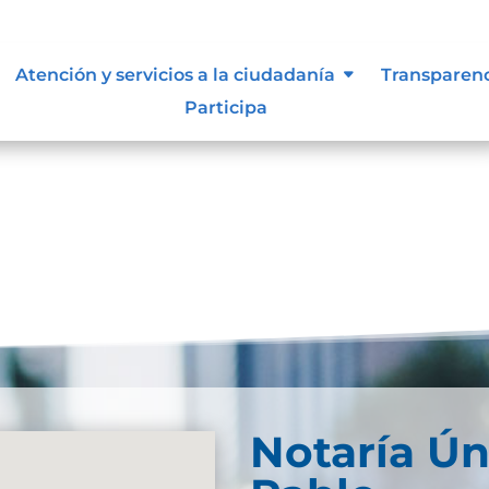
 vigentes exigidos por los entes
Atención y servicios a la ciudadanía
Transparen
externos o internos.
Participa
Notaría Ún