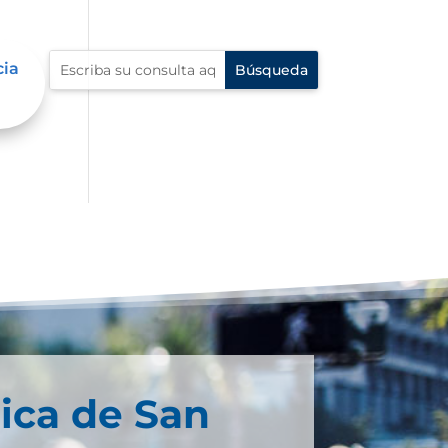
cia
ica de San