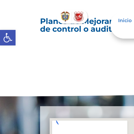
Planes de Mejoramiento
Inicio
de control o auditoría 
Abrir barra de herramientas