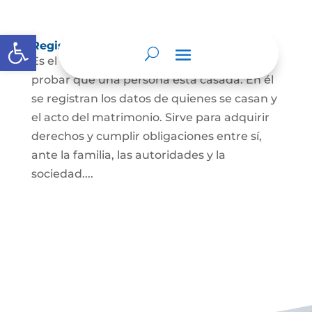
Abrir barra de herramientas
Registro Civil de Matrimonio
Es el documento público necesario para
probar que una persona está casada. En él
se registran los datos de quienes se casan y
el acto del matrimonio. Sirve para adquirir
derechos y cumplir obligaciones entre sí,
ante la familia, las autoridades y la
sociedad....