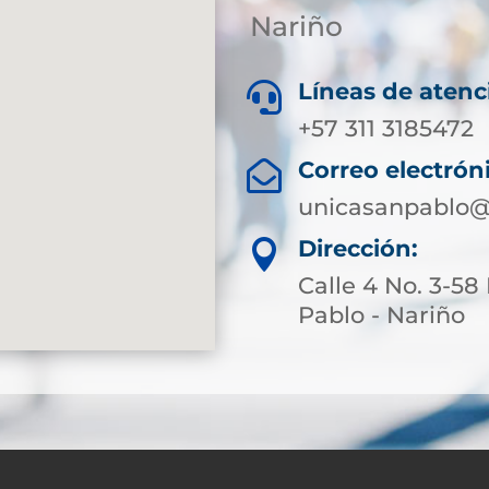
Nariño
Líneas de atenc

+57 311 3185472
Correo electrón

unicasanpablo@
Dirección:

Calle 4 No. 3-58
Pablo - Nariño